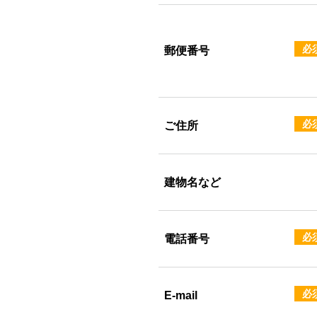
必
郵便番号
必
ご住所
建物名など
必
電話番号
必
E-mail