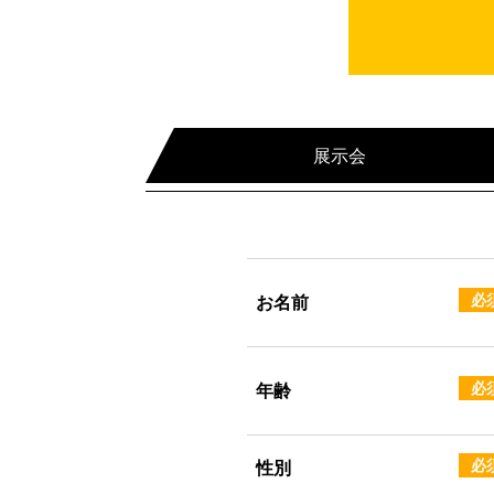
展示会
必
お名前
必
年齢
必
性別