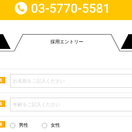
採用エントリー
須
須
須
男性
女性